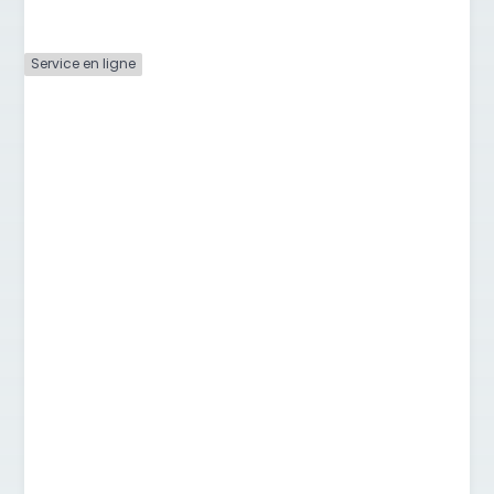
Service en ligne
Dissolution
d'une
association (e-
dissolution)
(Service en
ligne)