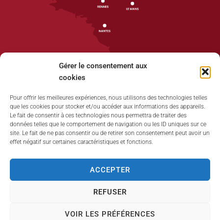
Gérer le consentement aux
cookies
Pour offrir les meilleures expériences, nous utilisons des technologies telles
que les cookies pour stocker et/ou accéder aux informations des appareils.
Accueil
Le fait de consentir à ces technologies nous permettra de traiter des
données telles que le comportement de navigation ou les ID uniques sur ce
Plan du site
site. Le fait de ne pas consentir ou de retirer son consentement peut avoir un
effet négatif sur certaines caractéristiques et fonctions.
Mentions légales
Traitement de données personnelles
ACCEPTER
Politique de cookies (UE)
REFUSER
Accessibilité
VOIR LES PRÉFÉRENCES
Propulsé par
(sites internet de collectivités